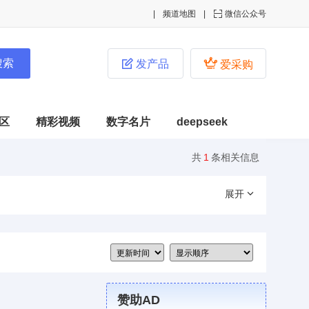
频道地图

微信公众号


发产品
爱采购
区
精彩视频
数字名片
deepseek
共
1
条相关信息
展开
赞助AD