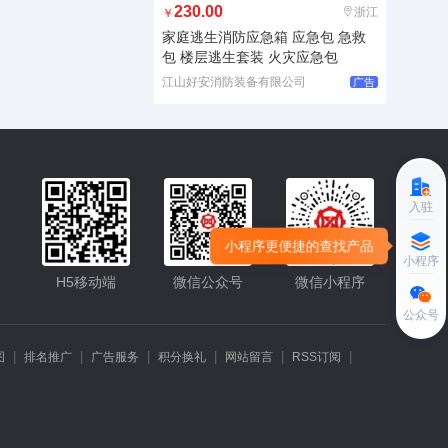
230.00
浙江
￥
家庭逃生消防应急箱 应急包 急救
包 楼层逃生套装 火灾应急包
江山好安消防装备有限公司
广告
入驻
小程序更便捷的查找产品
小程序
H5移动端
微信公众号
微信小程序
公众号
|
|
|
|
|
|
图
排名推广
广告服务
积分换礼
网站留言
RSS订阅