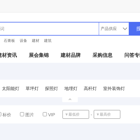
石膏板
设备
建材
建筑
建材资讯
展会集锦
建材品牌
采购信息
问答专
太阳能灯
草坪灯
探照灯
地埋灯
高杆灯
室外装饰灯
-
确定
标价
图片
VIP