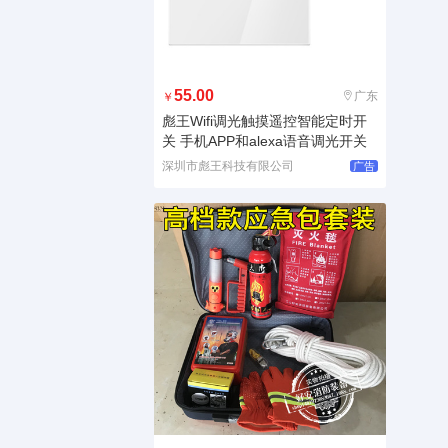
55.00
广东
￥
彪王Wifi调光触摸遥控智能定时开
关 手机APP和alexa语音调光开关
深圳市彪王科技有限公司
广告