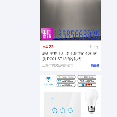
4.23
上海
￥
表面平整 无油渍 无划痕的冷板 材
质 DC01 ST12的冷轧板
上海宁锦实业有限公司
广告