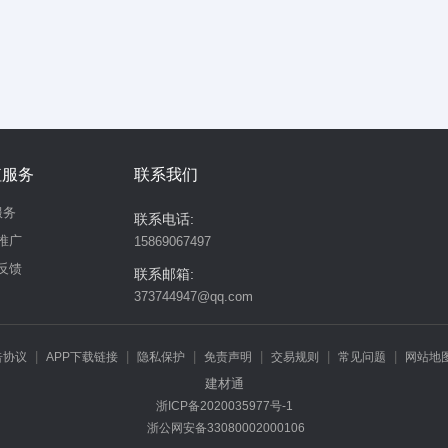
值服务
联系我们
服务
联系电话:
推广
15869067497
反馈
联系邮箱:
373744947@qq.com
|
|
|
|
|
|
告协议
APP下载链接
隐私保护
免责声明
交易规则
常见问题
网站地
建材通
违规举报
浙ICP备2020035977号-1
浙公网安备33080002000106