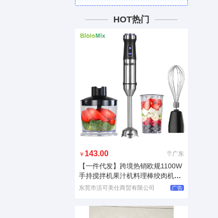
HOT热门
143.00
广东
￥
【一件代发】跨境热销欧规1100W
手持搅拌机果汁机料理棒绞肉机ha
n
东莞市活可美仕商贸有限公司
广告