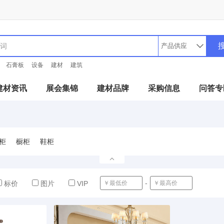
石膏板
设备
建材
建筑
建材资讯
展会集锦
建材品牌
采购信息
问答专
柜
橱柜
鞋柜
-
确定
标价
图片
VIP