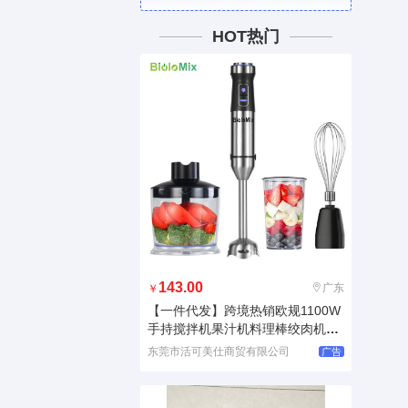
HOT热门
143.00
广东
￥
【一件代发】跨境热销欧规1100W
手持搅拌机果汁机料理棒绞肉机ha
n
东莞市活可美仕商贸有限公司
广告