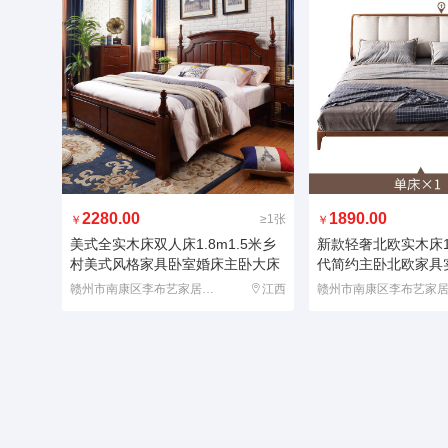
2280.00
1890.00
≥1张
￥
￥
美式全实木床双人床1.8m1.5米乡
新款轻奢北欧实木床1.
村美式风格家具卧室婚床主卧大床
代简约主卧北欧家具
赣州市南康区李布艺家居有限公司
江西