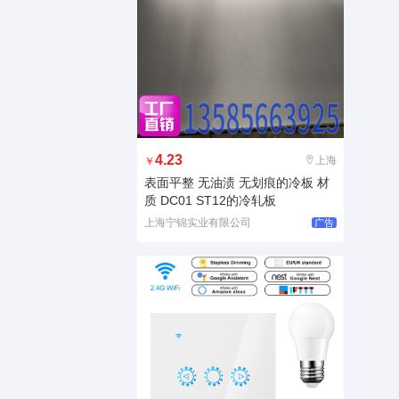
4.23
上海
￥
表面平整 无油渍 无划痕的冷板 材
质 DC01 ST12的冷轧板
上海宁锦实业有限公司
广告