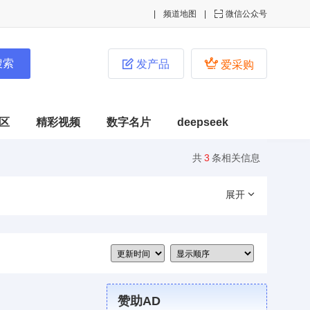
频道地图

微信公众号


发产品
爱采购
区
精彩视频
数字名片
deepseek
共
3
条相关信息
展开
赞助AD