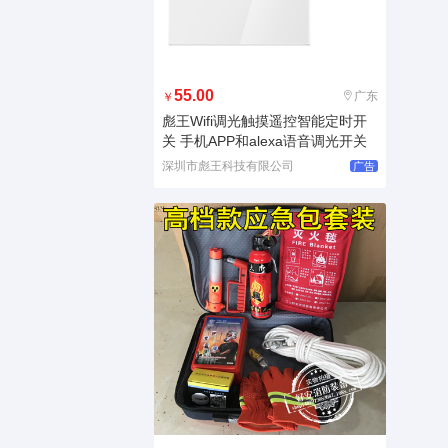
55.00
广东
￥
彪王Wifi调光触摸遥控智能定时开
关 手机APP和alexa语音调光开关
深圳市彪王科技有限公司
广告