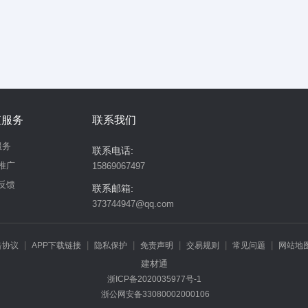
值服务
联系我们
服务
联系电话:
推广
15869067497
反馈
联系邮箱:
373744947@qq.com
|
|
|
|
|
|
告协议
APP下载链接
隐私保护
免责声明
交易规则
常见问题
网站地
建材通
违规举报
浙ICP备2020035977号-1
浙公网安备33080002000106