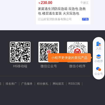
230.00
浙江
￥
家庭逃生消防应急箱 应急包 急救
包 楼层逃生套装 火灾应急包
江山好安消防装备有限公司
广告
入驻
小程序更便捷的查找产品
小程序
H5移动端
微信公众号
微信小程序
公众号
|
|
|
|
|
|
图
排名推广
广告服务
积分换礼
网站留言
RSS订阅