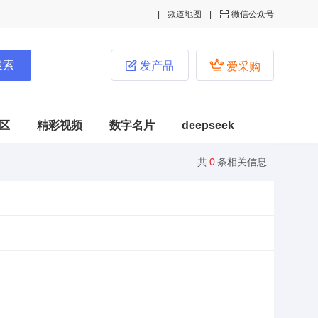
频道地图

微信公众号


发产品
爱采购
区
精彩视频
数字名片
deepseek
共
0
条相关信息