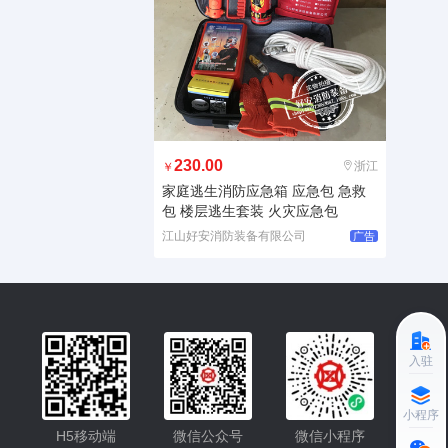
230.00
浙江
￥
家庭逃生消防应急箱 应急包 急救
包 楼层逃生套装 火灾应急包
江山好安消防装备有限公司
广告
入驻
小程序更便捷的查找产品
小程序
H5移动端
微信公众号
微信小程序