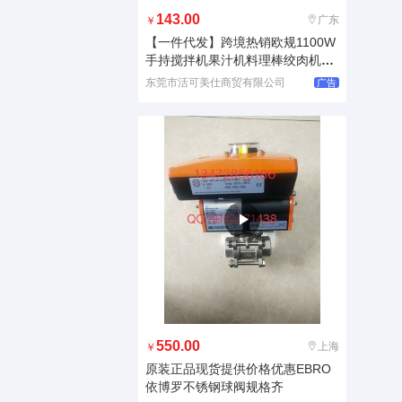
143.00
广东
￥
【一件代发】跨境热销欧规1100W
手持搅拌机果汁机料理棒绞肉机ha
n
东莞市活可美仕商贸有限公司
广告
550.00
上海
￥
原装正品现货提供价格优惠EBRO
依博罗不锈钢球阀规格齐