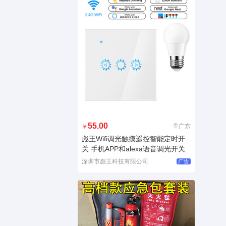
55.00
广东
￥
彪王Wifi调光触摸遥控智能定时开
关 手机APP和alexa语音调光开关
深圳市彪王科技有限公司
广告