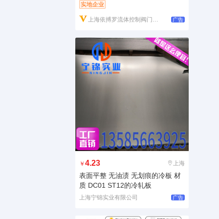
实地企业
上海依搏罗流体控制阀门有限公司
广告
4.23
上海
￥
表面平整 无油渍 无划痕的冷板 材
质 DC01 ST12的冷轧板
上海宁锦实业有限公司
广告