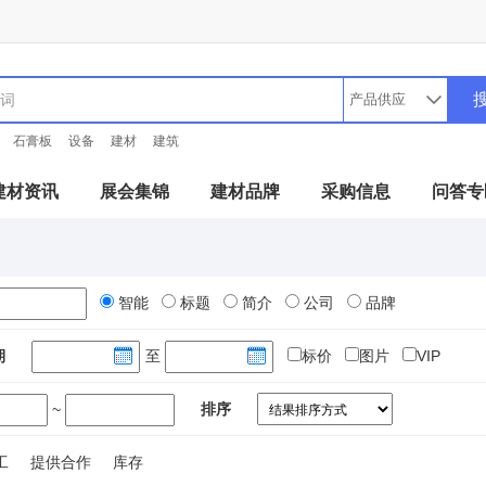
石膏板
设备
建材
建筑
建材资讯
展会集锦
建材品牌
采购信息
问答专
智能
标题
简介
公司
品牌
期
至
标价
图片
VIP
~
排序
工
提供合作
库存