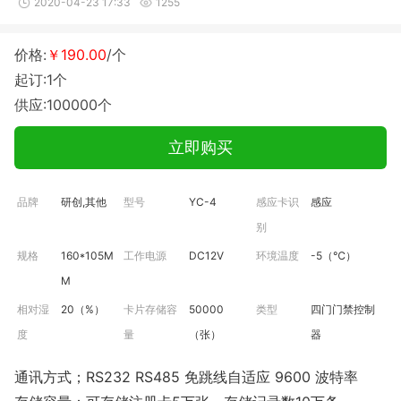
2020-04-23 17:33
1255
价格:
￥190.00
/个
起订:1个
供应:100000个
立即购买
品牌
研创,其他
型号
YC-4
感应卡识
感应
别
规格
160*105M
工作电源
DC12V
环境温度
-5（℃）
M
相对湿
20（%）
卡片存储容
50000
类型
四门门禁控制
度
量
（张）
器
通讯方式；RS232 RS485 免跳线自适应 9600 波特率