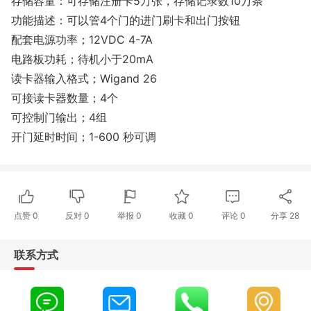
存储容量：可存储注册卡5万张，存储记录数10万条
功能描述：可以管4个门的进门刷卡和出门按钮
配套电源功率；12VDC 4-7A
电路板功耗；待机小于20mA
读卡器输入格式；Wigand 26
可接读卡器数量；4个
可控制门输出；4组
开门延时时间；1-600 秒可调
点赞
0
反对
0
举报 0
收藏 0
评论
0
分享
28
联系方式