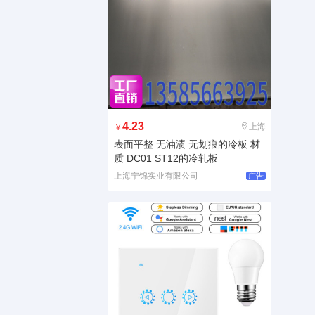
4.23
上海
￥
表面平整 无油渍 无划痕的冷板 材
质 DC01 ST12的冷轧板
上海宁锦实业有限公司
广告