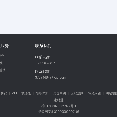
值服务
联系我们
服务
联系电话:
推广
15869067497
反馈
联系邮箱:
373744947@qq.com
|
|
|
|
|
|
告协议
APP下载链接
隐私保护
免责声明
交易规则
常见问题
网站地
建材通
违规举报
浙ICP备2020035977号-1
浙公网安备33080002000106