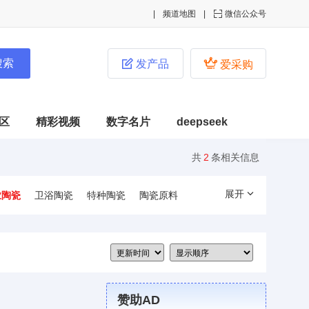
频道地图

微信公众号


发产品
爱采购
区
精彩视频
数字名片
deepseek
共
2
条相关信息
展开
业陶瓷
卫浴陶瓷
特种陶瓷
陶瓷原料
赞助AD