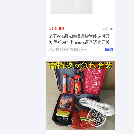
55.00
广东
￥
彪王Wifi调光触摸遥控智能定时开
关 手机APP和alexa语音调光开关
深圳市彪王科技有限公司
广告