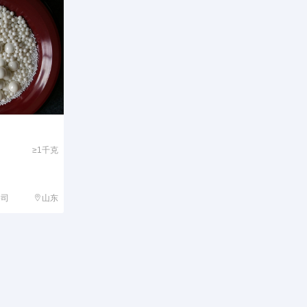
≥1千克
公司
山东