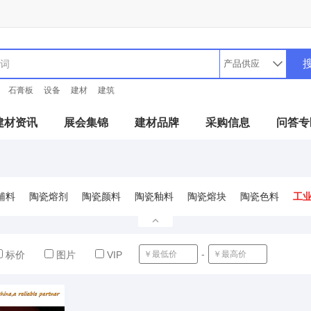
石膏板
设备
建材
建筑
建材资讯
展会集锦
建材品牌
采购信息
问答专
辅料
陶瓷熔剂
陶瓷颜料
陶瓷釉料
陶瓷熔块
陶瓷色料
工
-
确定
标价
图片
VIP