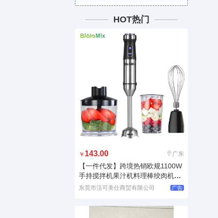
HOT热门
143.00
广东
￥
【一件代发】跨境热销欧规1100W
手持搅拌机果汁机料理棒绞肉机ha
n
东莞市活可美仕商贸有限公司
广告