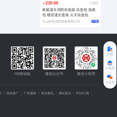
230.00
浙江
￥
家庭逃生消防应急箱 应急包 急救
包 楼层逃生套装 火灾应急包
江山好安消防装备有限公司
广告
入驻
小程序更便捷的查找产品
小程序
H5移动端
微信公众号
微信小程序
公众号
|
|
|
|
|
|
图
排名推广
广告服务
积分换礼
网站留言
RSS订阅