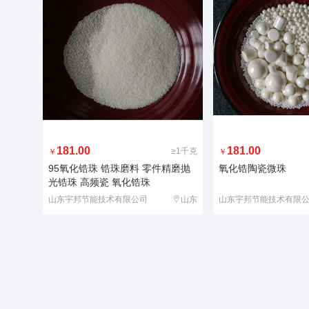
181.00
181.00
≥1千克
￥
￥
95氧化锆珠 锆珠磨料 零件精磨抛
氧化锆陶瓷微珠
光锆珠 高频瓷 氧化锆珠
山东宇邦节能技术有限公司
山东
山东宇邦节能技术有限