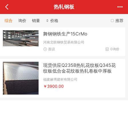
热轧钢板
综合
询价
销量
价格
推荐
舞钢钢铁生产15CrMo
河南北联钢铁贸易有限公司
面议
0询价
现货供应Q235B热轧花纹板Q345花
纹板低合金花纹板热轧卷板中厚板
福建赫博建材有限公司
￥3900.00