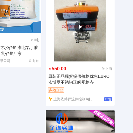
≥1吨
防水砂浆 湖北氯丁胶
胶乳砂浆厂家
限公司
山东
550.00
上海
￥
原装正品现货提供价格优惠EBRO
依博罗不锈钢球阀规格齐
实地企业
上海依搏罗流体控制阀门有限公司
广告