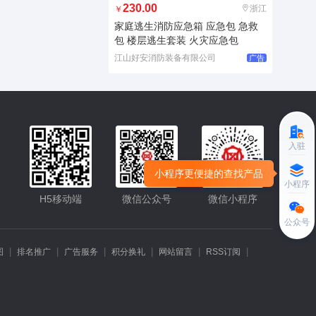
230.00
浙江
￥
家庭逃生消防应急箱 应急包 急救
包 楼层逃生套装 火灾应急包
江山好安消防装备有限公司
广告
入驻
小程序更便捷的查找产品
小程序
H5移动端
微信公众号
微信小程序
公众号
|
|
|
|
|
|
图
排名推广
广告服务
积分换礼
网站留言
RSS订阅