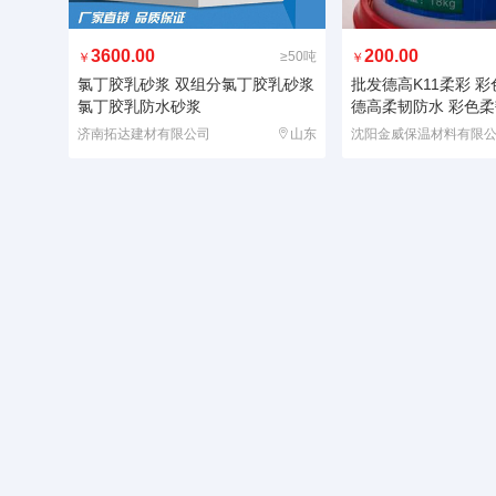
3600.00
200.00
≥50吨
￥
￥
氯丁胶乳砂浆 双组分氯丁胶乳砂浆
批发德高K11柔彩 
氯丁胶乳防水砂浆
德高柔韧防水 彩色柔
济南拓达建材有限公司
山东
沈阳金威保温材料有限