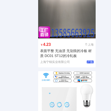
4.23
上海
￥
表面平整 无油渍 无划痕的冷板 材
质 DC01 ST12的冷轧板
上海宁锦实业有限公司
广告