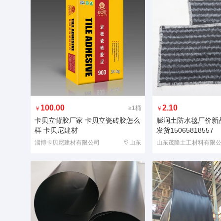
100.00
2.10
≥1桶
￥
￥
卡贝立背胶厂家 卡贝立瓷砖胶怎么
膨润土防水毯厂价新品
样 卡贝尼建材
发货15065818557
淄博卡贝尼建材有限公司
山东
山东茂隆土工材料有限