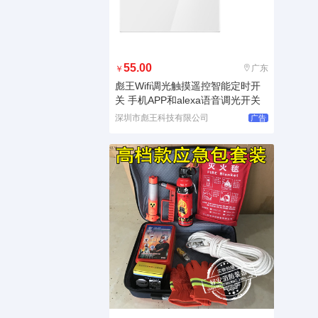
55.00
广东
￥
彪王Wifi调光触摸遥控智能定时开
关 手机APP和alexa语音调光开关
深圳市彪王科技有限公司
广告