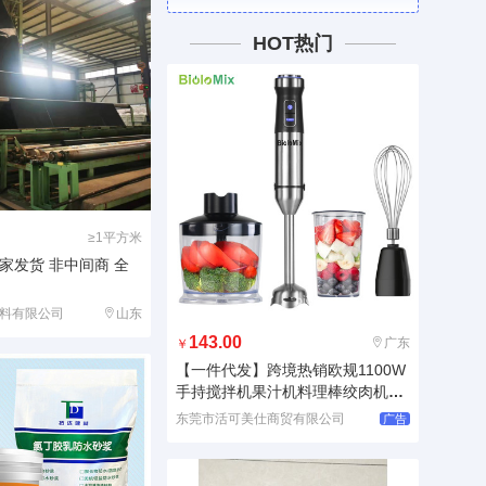
HOT热门
≥1平方米
家发货 非中间商 全
料有限公司
山东
143.00
广东
￥
【一件代发】跨境热销欧规1100W
手持搅拌机果汁机料理棒绞肉机ha
n
东莞市活可美仕商贸有限公司
广告