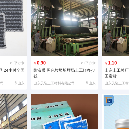
0.90
1.10
≥1平方米
≥1平方米
￥
￥
 24小时全国
防渗膜 黑色垃圾填埋场土工膜多少
山东土工膜厂
钱
国发货
公司
山东
山东茂隆土工材料有限公司
山东
山东茂隆土工材