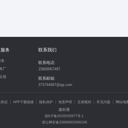
值服务
联系我们
服务
联系电话:
推广
15869067497
反馈
联系邮箱:
373744947@qq.com
|
|
|
|
|
|
告协议
APP下载链接
隐私保护
免责声明
交易规则
常见问题
网站地
建材通
违规举报
浙ICP备2020035977号-1
浙公网安备33080002000106