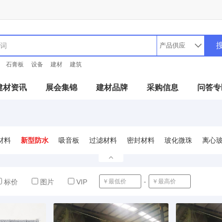
石膏板
设备
建材
建筑
建材资讯
展会集锦
建材品牌
采购信息
问答专
材料
新型防水
吸音板
过滤材料
密封材料
玻化微珠
离心
-
确定
标价
图片
VIP