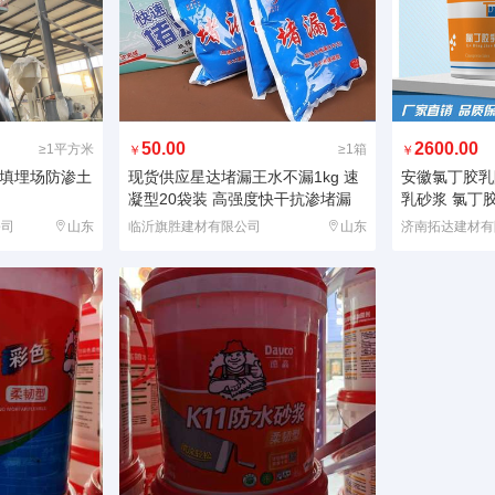
50.00
2600.00
≥1平方米
≥1箱
￥
￥
圾填埋场防渗土
现货供应星达堵漏王水不漏1kg 速
安徽氯丁胶乳
凝型20袋装 高强度快干抗渗堵漏
乳砂浆 氯丁
公司
山东
临沂旗胜建材有限公司
山东
济南拓达建材有