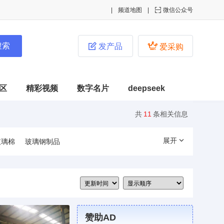
频道地图

微信公众号


发产品
爱采购
区
精彩视频
数字名片
deepseek
共
11
条相关信息
展开
玻璃棉
玻璃钢制品
赞助AD