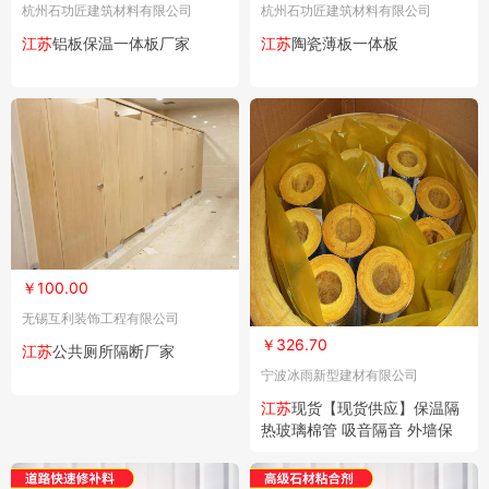
杭州石功匠建筑材料有限公司
杭州石功匠建筑材料有限公司
江苏
铝板保温一体板厂家
江苏
陶瓷薄板一体板
￥100.00
无锡互利装饰工程有限公司
￥326.70
江苏
公共厕所隔断厂家
宁波冰雨新型建材有限公司
江苏
现货【现货供应】保温隔
热玻璃棉管 吸音隔音 外墙保
温材料