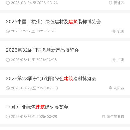
2026-03-24 至 2026-03-26
青浦区
2025中国（杭州）绿色建材及
建筑
装饰博览会
2025-12-19 至 2025-12-20
杭州
2026第32届门窗幕墙新产品博览会
2026-03-11 至 2026-03-13
广州
2026第23届东北(沈阳)绿色
建筑
建材博览会
2026-03-28 至 2026-03-30
沈阳市
中国-中亚绿色
建筑
建材展览会
2025-08-26 至 2025-08-28
霍尔果斯市