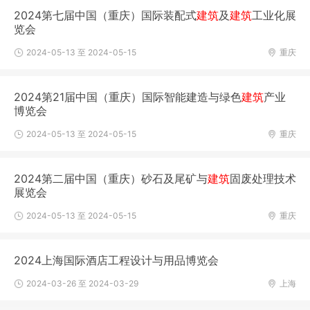
2024第七届中国（重庆）国际装配式
建筑
及
建筑
工业化展
览会
2024-05-13 至 2024-05-15
重庆
2024第21届中国（重庆）国际智能建造与绿色
建筑
产业
博览会
2024-05-13 至 2024-05-15
重庆
2024第二届中国（重庆）砂石及尾矿与
建筑
固废处理技术
展览会
2024-05-13 至 2024-05-15
重庆
2024上海国际酒店工程设计与用品博览会
2024-03-26 至 2024-03-29
上海