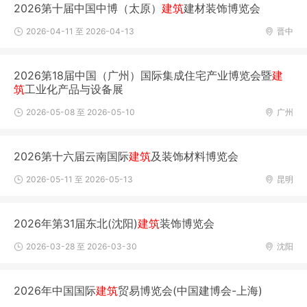
2026第十届中国中博（太原）
建筑
建材装饰博览会
2026-04-11 至 2026-04-13
晋中
2026第18届中国（广州）国际集成住宅产业博览会暨
建
筑
工业化产品与设备展
2026-05-08 至 2026-05-10
广州
2026第十六届云南国际
建筑
及装饰材料博览会
2026-05-11 至 2026-05-13
昆明
2026年第31届东北(沈阳)
建筑
装饰博览会
2026-03-28 至 2026-03-30
沈阳
2026年中国国际
建筑
贸易博览会(中国建博会-上海)