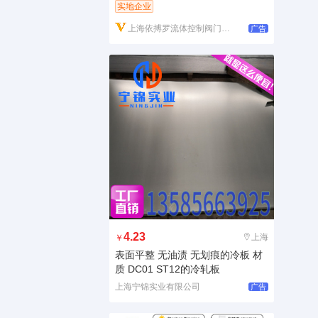
实地企业
上海依搏罗流体控制阀门有限公司
广告
4.23
上海
￥
表面平整 无油渍 无划痕的冷板 材
质 DC01 ST12的冷轧板
上海宁锦实业有限公司
广告