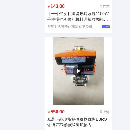
143.00
广东
￥
【一件代发】跨境热销欧规1100W
手持搅拌机果汁机料理棒绞肉机ha
n
东莞市活可美仕商贸有限公司
广告
550.00
上海
￥
原装正品现货提供价格优惠EBRO
依博罗不锈钢球阀规格齐