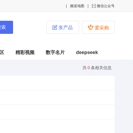
频道地图

微信公众号


发产品
爱采购
区
精彩视频
数字名片
deepseek
共
0
条相关信息