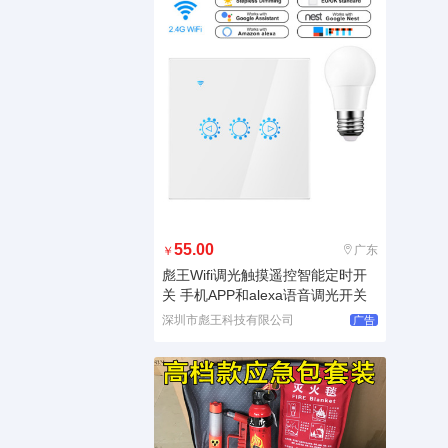
55.00
广东
￥
彪王Wifi调光触摸遥控智能定时开
关 手机APP和alexa语音调光开关
深圳市彪王科技有限公司
广告