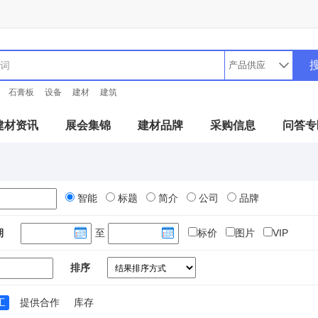
石膏板
设备
建材
建筑
建材资讯
展会集锦
建材品牌
采购信息
问答专
智能
标题
简介
公司
品牌
期
至
标价
图片
VIP
排序
工
提供合作
库存