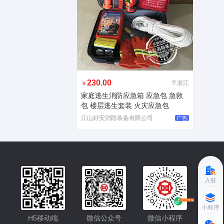
230.00
浙江
￥
家庭逃生消防应急箱 应急包 急救
包 楼层逃生套装 火灾应急包
江山好安消防装备有限公司
广告
入驻
小程序更便捷的查找产品
小程序
H5移动端
微信公众号
微信小程序