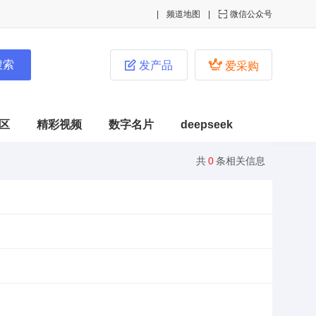
频道地图

微信公众号


发产品
爱采购
区
精彩视频
数字名片
deepseek
共
0
条相关信息