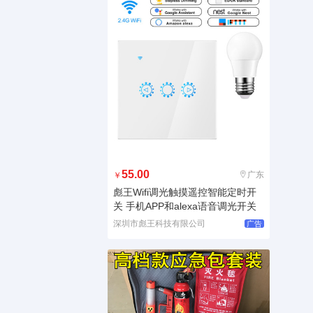
55.00
广东
￥
彪王Wifi调光触摸遥控智能定时开
关 手机APP和alexa语音调光开关
深圳市彪王科技有限公司
广告