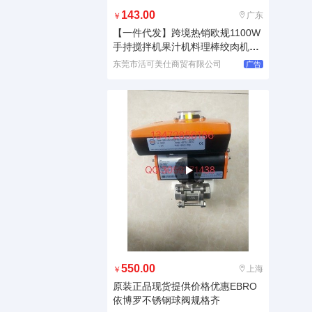
143.00
广东
￥
【一件代发】跨境热销欧规1100W
手持搅拌机果汁机料理棒绞肉机ha
n
东莞市活可美仕商贸有限公司
广告
550.00
上海
￥
原装正品现货提供价格优惠EBRO
依博罗不锈钢球阀规格齐