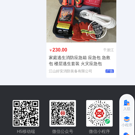
230.00
浙江
￥
家庭逃生消防应急箱 应急包 急救
包 楼层逃生套装 火灾应急包
江山好安消防装备有限公司
广告
入驻
小程序更便捷的查找产品
小程序
H5移动端
微信公众号
微信小程序