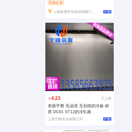
实地企业
上海依搏罗流体控制阀门有限公司
广告
4.23
上海
￥
表面平整 无油渍 无划痕的冷板 材
质 DC01 ST12的冷轧板
上海宁锦实业有限公司
广告