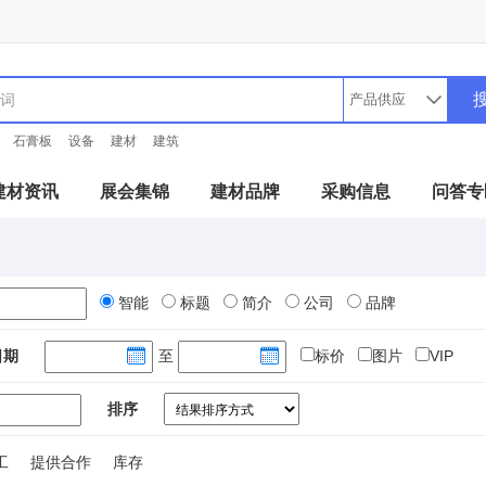
石膏板
设备
建材
建筑
建材资讯
展会集锦
建材品牌
采购信息
问答专
智能
标题
简介
公司
品牌
日期
至
标价
图片
VIP
排序
工
提供合作
库存