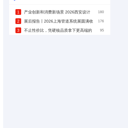
1
产业创新和消费新场景 2026西安设计
180
周九月重磅启幕
2
展后报告丨2026上海管道系统展圆满收
176
官，2027再赴新程！
3
不止性价比，凭硬核品质拿下更高端的
95
海外市场