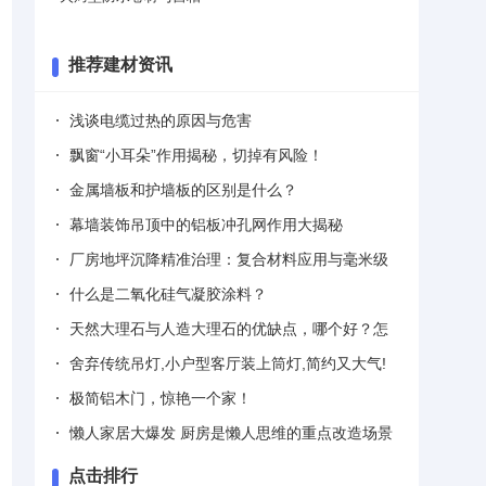
推荐建材资讯
浅谈电缆过热的原因与危害
飘窗“小耳朵”作用揭秘，切掉有风险！
金属墙板和护墙板的区别是什么？
幕墙装饰吊顶中的铝板冲孔网作用大揭秘
厂房地坪沉降精准治理：复合材料应用与毫米级
调平技术
什么是二氧化硅气凝胶涂料？
天然大理石与人造大理石的优缺点，哪个好？怎
么区分
舍弃传统吊灯,小户型客厅装上筒灯,简约又大气!
极简铝木门，惊艳一个家！
懒人家居大爆发 厨房是懒人思维的重点改造场景
点击排行