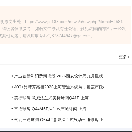
s://www.jct188.com/news/show.php?itemid=2581
，请读者仅做参考，如若文中涉及有违公德、触犯法律的内容，一经发
问题，请及时联系我们373744947@qq.com。
更多
>
• 产业创新和消费新场景 2026西安设计周九月重磅
• 400+品牌齐亮相2026上海管道系统展，覆盖市政/
• 美标球阀 意威法兰式美标球阀Q41F 上海
• 三通球阀 Q44/45F法兰式三通球阀 上海
• 气动三通球阀 Q644F意威法兰式气动三通球阀 上