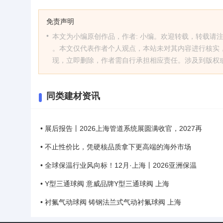
免责声明
•
本文为小编原创作品，作者: 小编。欢迎转载，转载请注明原文出处：http
。本文仅代表作者个人观点，本站未对其内容进行核实
现，立即删除，作者需自行承担相应责任。涉及到版权或其他
同类建材资讯
• 展后报告丨2026上海管道系统展圆满收官，2027再
• 不止性价比，凭硬核品质拿下更高端的海外市场
• 全球保温行业风向标！12月·上海丨2026亚洲保温
• Y型三通球阀 意威品牌Y型三通球阀 上海
• 衬氟气动球阀 铸钢法兰式气动衬氟球阀 上海